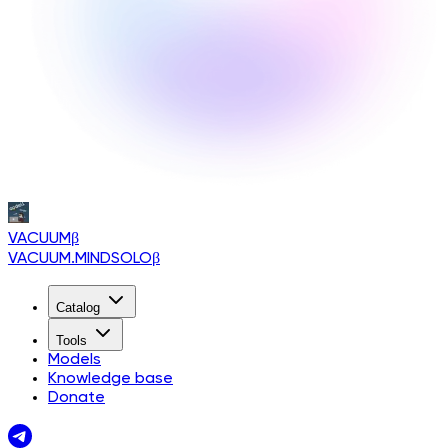
VACUUM
β
VACUUM.MINDSOLO
β
Catalog
Tools
Models
Knowledge base
Donate