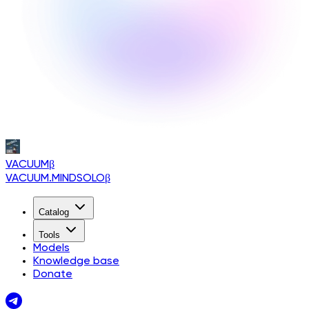
VACUUM
β
VACUUM.MINDSOLO
β
Catalog
Tools
Models
Knowledge base
Donate