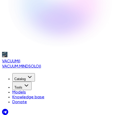
VACUUM
β
VACUUM.MINDSOLO
β
Catalog
Tools
Models
Knowledge base
Donate