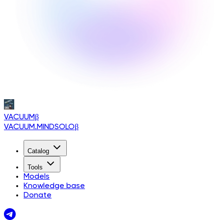
VACUUM
β
VACUUM.MINDSOLO
β
Catalog
Tools
Models
Knowledge base
Donate