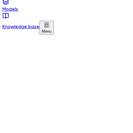
Models
Knowledge base
Menu