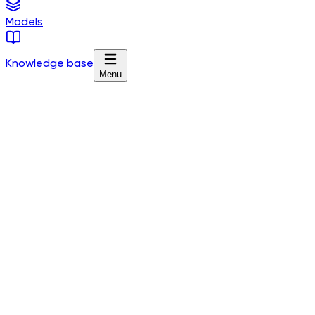
Models
Knowledge base
Menu