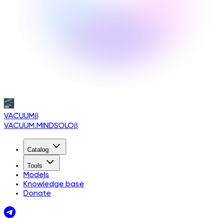
VACUUM
β
VACUUM.MINDSOLO
β
Catalog
Tools
Models
Knowledge base
Donate