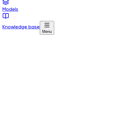
Models
Knowledge base
Menu