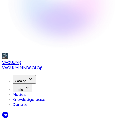
VACUUM
β
VACUUM.MINDSOLO
β
Catalog
Tools
Models
Knowledge base
Donate