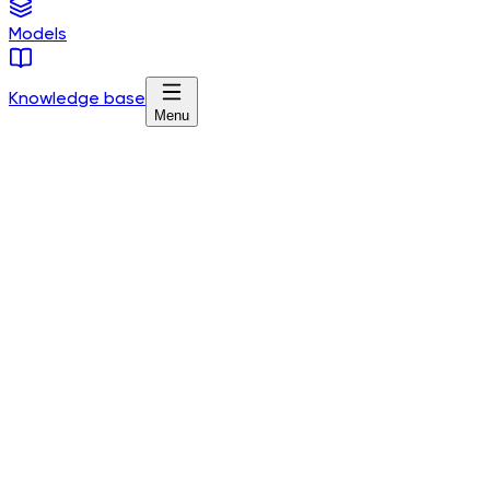
Models
Knowledge base
Menu