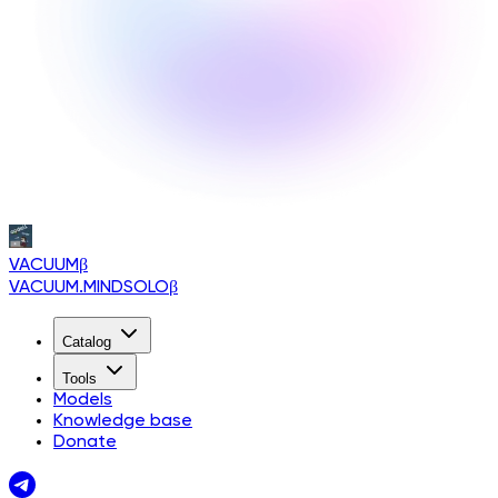
VACUUM
β
VACUUM.MINDSOLO
β
Catalog
Tools
Models
Knowledge base
Donate