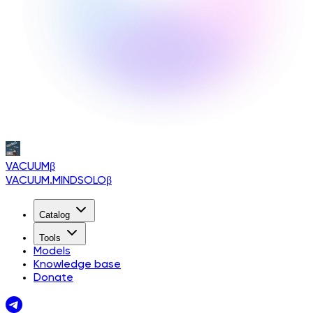
VACUUM
β
VACUUM.MINDSOLO
β
Catalog
Tools
Models
Knowledge base
Donate