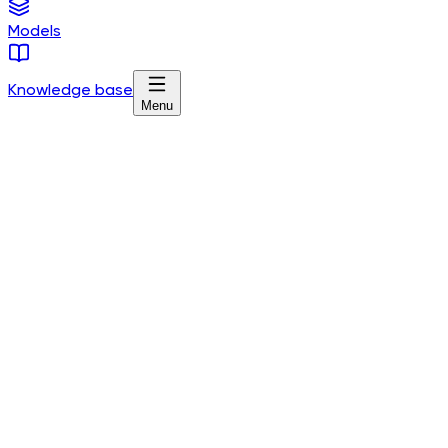
Models
Knowledge base
Menu