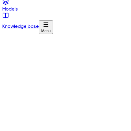
Models
Knowledge base
Menu