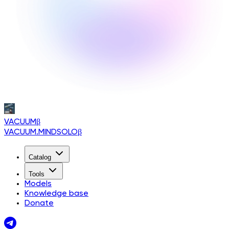
VACUUM
β
VACUUM.MINDSOLO
β
Catalog
Tools
Models
Knowledge base
Donate