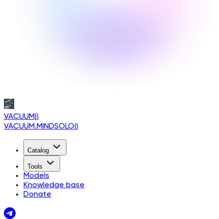
VACUUM
β
VACUUM.MINDSOLO
β
Catalog
Tools
Models
Knowledge base
Donate