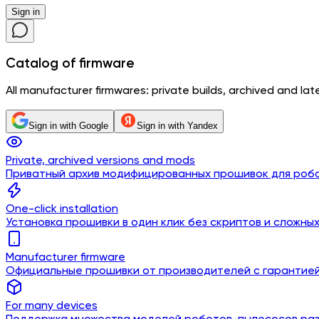
Sign in
Catalog
of firmware
All manufacturer firmwares: private builds, archived and lates
Sign in with Google
Sign in with Yandex
Private, archived versions and mods
Приватный архив модифицированных прошивок для роб
One-click installation
Установка прошивки в один клик без скриптов и сложны
Manufacturer firmware
Официальные прошивки от производителей с гарантие
For many devices