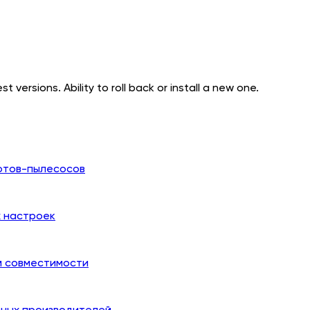
t versions. Ability to roll back or install a new one.
отов-пылесосов
х настроек
й совместимости