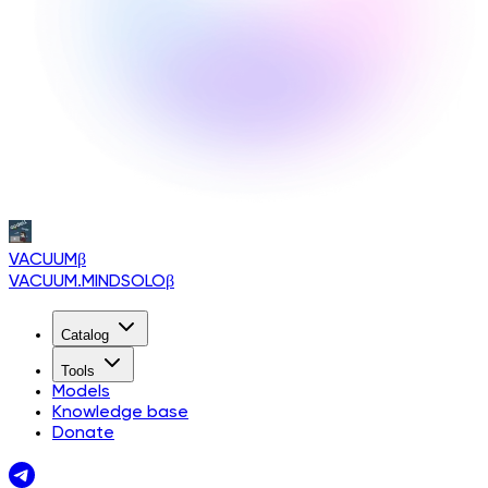
VACUUM
β
VACUUM.MINDSOLO
β
Catalog
Tools
Models
Knowledge base
Donate