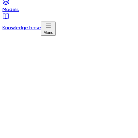
Models
Knowledge base
Menu