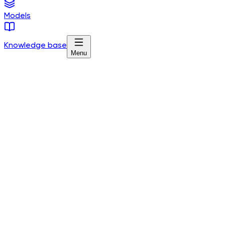
Models
Knowledge base
Menu