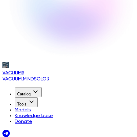
VACUUM
β
VACUUM.MINDSOLO
β
Catalog
Tools
Models
Knowledge base
Donate