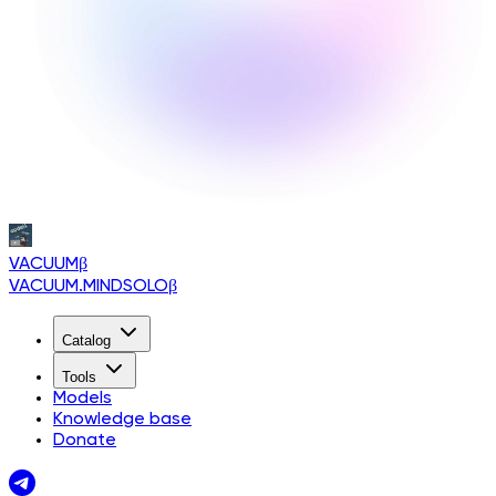
VACUUM
β
VACUUM.MINDSOLO
β
Catalog
Tools
Models
Knowledge base
Donate