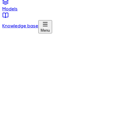
Models
Knowledge base
Menu