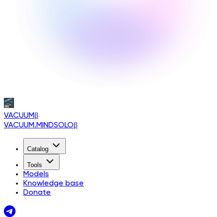
VACUUM
β
VACUUM.MINDSOLO
β
Catalog
Tools
Models
Knowledge base
Donate