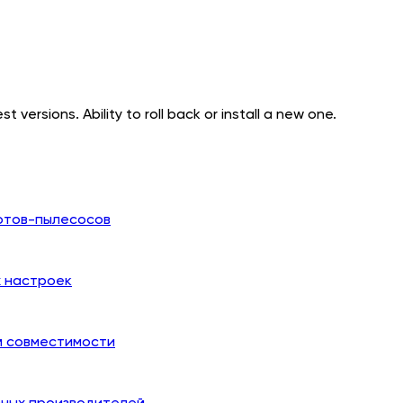
t versions. Ability to roll back or install a new one.
отов-пылесосов
х настроек
й совместимости