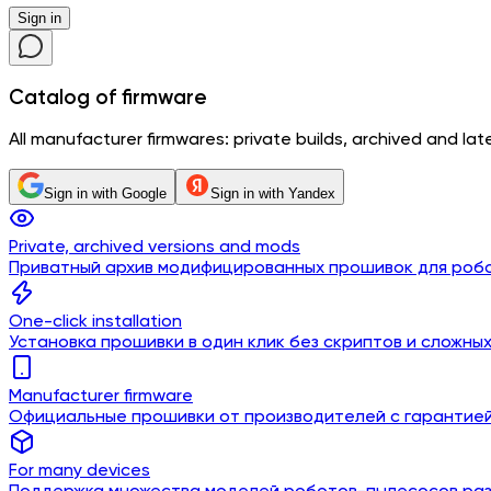
Sign in
Catalog
of firmware
All manufacturer firmwares: private builds, archived and lates
Sign in with Google
Sign in with Yandex
Private, archived versions and mods
Приватный архив модифицированных прошивок для роб
One-click installation
Установка прошивки в один клик без скриптов и сложны
Manufacturer firmware
Официальные прошивки от производителей с гарантие
For many devices