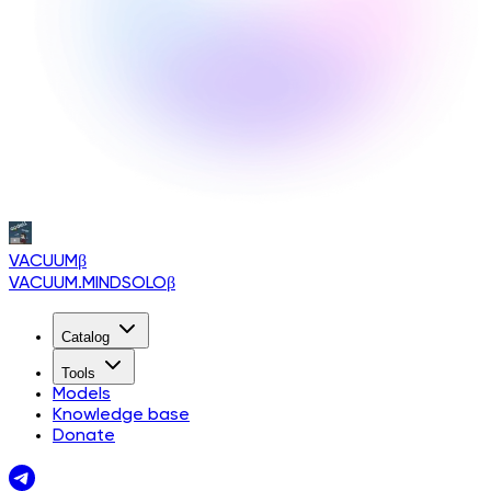
VACUUM
β
VACUUM.MINDSOLO
β
Catalog
Tools
Models
Knowledge base
Donate