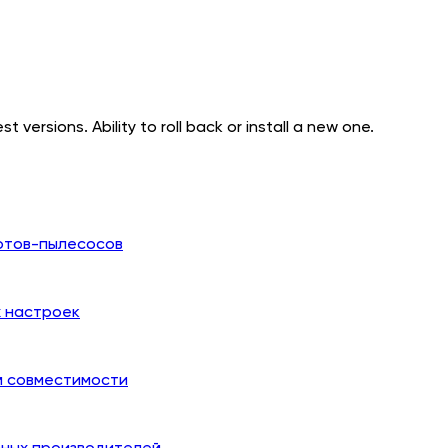
t versions. Ability to roll back or install a new one.
отов-пылесосов
х настроек
й совместимости