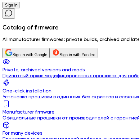
Sign in
Catalog
of firmware
All manufacturer firmwares: private builds, archived and lates
Sign in with Google
Sign in with Yandex
Private, archived versions and mods
Приватный архив модифицированных прошивок для роб
One-click installation
Установка прошивки в один клик без скриптов и сложны
Manufacturer firmware
Официальные прошивки от производителей с гарантие
For many devices