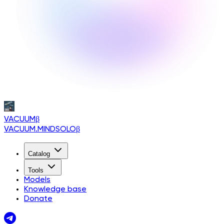
VACUUM
β
VACUUM.MINDSOLO
β
Catalog
Tools
Models
Knowledge base
Donate