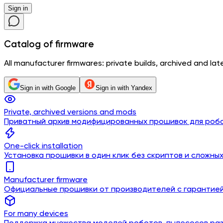
Sign in
Catalog
of firmware
All manufacturer firmwares: private builds, archived and lates
Sign in with Google
Sign in with Yandex
Private, archived versions and mods
Приватный архив модифицированных прошивок для роб
One-click installation
Установка прошивки в один клик без скриптов и сложны
Manufacturer firmware
Официальные прошивки от производителей с гарантие
For many devices