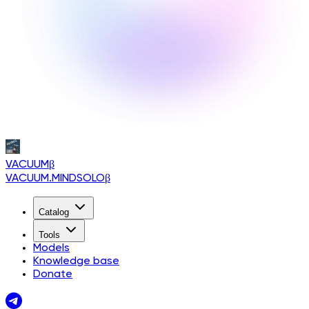
VACUUM
β
VACUUM.MINDSOLO
β
Catalog
Tools
Models
Knowledge base
Donate