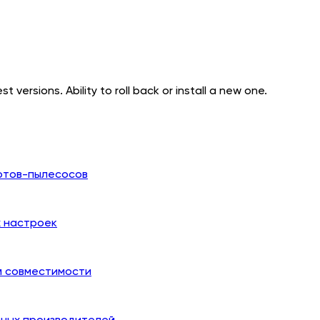
t versions. Ability to roll back or install a new one.
отов-пылесосов
х настроек
й совместимости