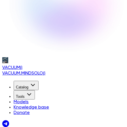
VACUUM
β
VACUUM.MINDSOLO
β
Catalog
Tools
Models
Knowledge base
Donate