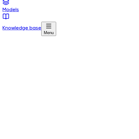
Models
Knowledge base
Menu