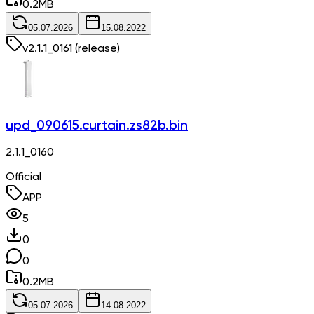
0.2
MB
05.07.2026
15.08.2022
v
2.1.1_0161
(release)
upd_090615.curtain.zs82b.bin
2.1.1_0160
Official
APP
5
0
0
0.2
MB
05.07.2026
14.08.2022