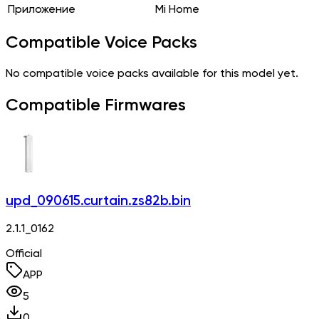
Приложение
Mi Home
Compatible Voice Packs
No compatible voice packs available for this model yet.
Compatible Firmwares
upd_090615.curtain.zs82b.bin
2.1.1_0162
Official
APP
5
0