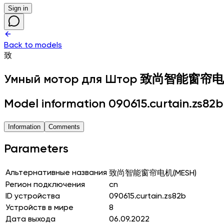
Sign in
Back to models
致
Умный мотор для Штор
致尚智能窗帘电机
Model information 090615.curtain.zs82b
Information
Comments
Parameters
Альтернативные названия
致尚智能窗帘电机(MESH)
Регион подключения
cn
ID устройства
090615.curtain.zs82b
Устройств в мире
8
Дата выхода
06.09.2022