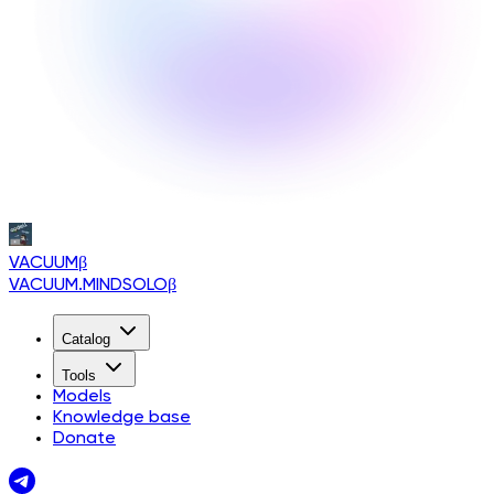
VACUUM
β
VACUUM.MINDSOLO
β
Catalog
Tools
Models
Knowledge base
Donate