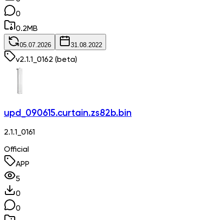
0
0.2
MB
05.07.2026
31.08.2022
v
2.1.1_0162
(beta)
upd_090615.curtain.zs82b.bin
2.1.1_0161
Official
APP
5
0
0