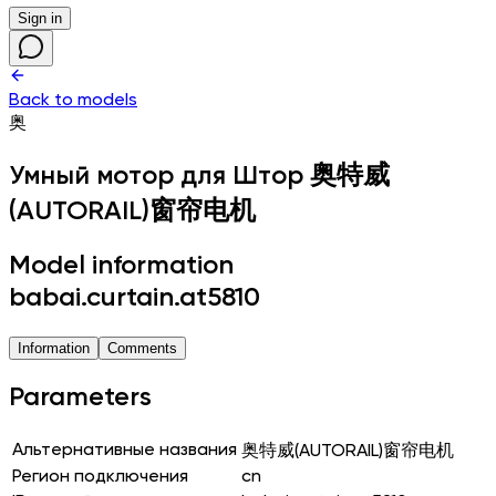
Sign in
Back to models
奥
Умный мотор для Штор
奥特威
(AUTORAIL)窗帘电机
Model information
babai.curtain.at5810
Information
Comments
Parameters
Альтернативные названия
奥特威(AUTORAIL)窗帘电机
Регион подключения
cn