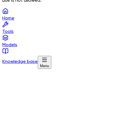
use is not allowed.
Home
Tools
Models
Knowledge base
Menu