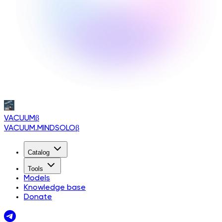
VACUUM
β
VACUUM.MINDSOLO
β
Catalog
Tools
Models
Knowledge base
Donate