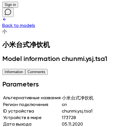
Sign in
Back to models
小
小米台式净饮机
Model information chunmi.ysj.tsa1
Information
Comments
Parameters
Альтернативные названия
小米台式净饮机
Регион подключения
cn
ID устройства
chunmi.ysj.tsa1
Устройств в мире
173728
Дата выхода
05.11.2020