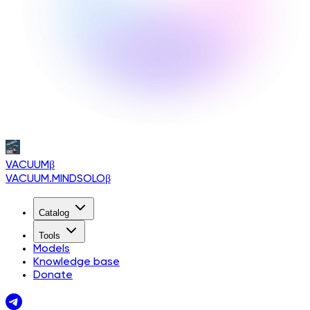
VACUUM
β
VACUUM.MINDSOLO
β
Catalog
Tools
Models
Knowledge base
Donate