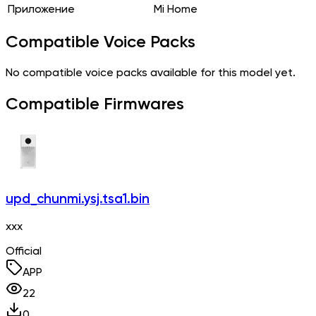
Приложение
Mi Home
Compatible Voice Packs
No compatible voice packs available for this model yet.
Compatible Firmwares
upd_chunmi.ysj.tsa1.bin
xxx
Official
APP
22
0