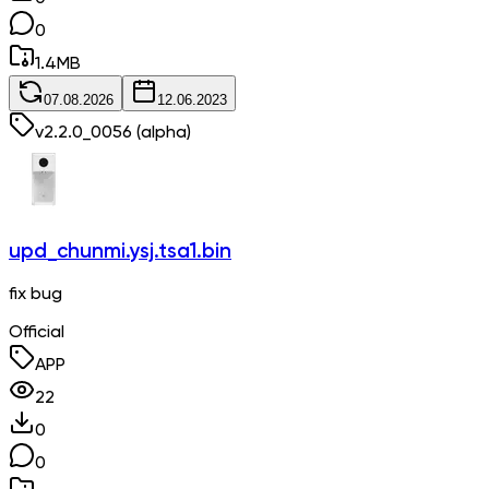
0
1.4
MB
07.08.2026
12.06.2023
v
2.2.0_0056
(alpha)
upd_chunmi.ysj.tsa1.bin
fix bug
Official
APP
22
0
0