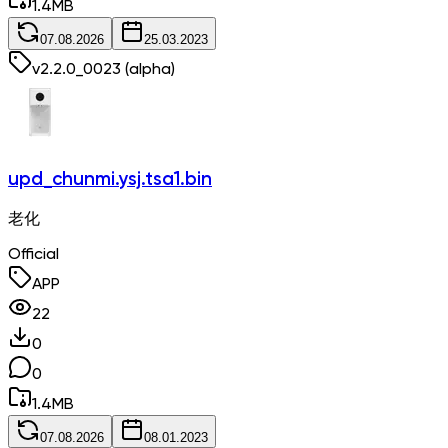
1.4
MB
07.08.2026
25.03.2023
v
2.2.0_0023
(alpha)
upd_chunmi.ysj.tsa1.bin
老化
Official
APP
22
0
0
1.4
MB
07.08.2026
08.01.2023