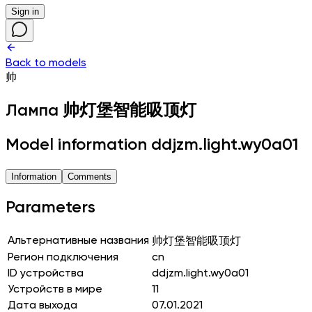
Sign in
Back to models
帅
Лампа
帅灯堡智能吸顶灯
Model information ddjzm.light.wy0a01
Information
Comments
Parameters
Альтернативные названия
帅灯堡智能吸顶灯
Регион подключения
cn
ID устройства
ddjzm.light.wy0a01
Устройств в мире
11
Дата выхода
07.01.2021