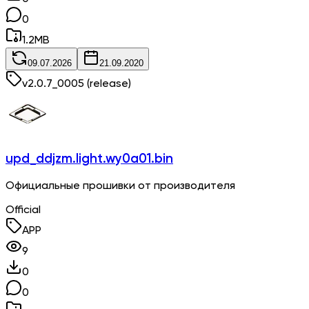
0
1.2
MB
09.07.2026
21.09.2020
v
2.0.7_0005
(release)
upd_ddjzm.light.wy0a01.bin
Официальные прошивки от производителя
Official
APP
9
0
0