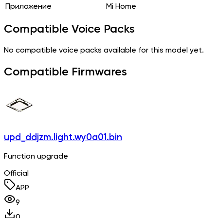
Приложение
Mi Home
Compatible Voice Packs
No compatible voice packs available for this model yet.
Compatible Firmwares
upd_ddjzm.light.wy0a01.bin
Function upgrade
Official
APP
9
0