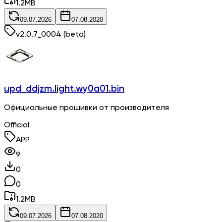
1.2
MB
09.07.2026
07.08.2020
v
2.0.7_0004
(beta)
upd_ddjzm.light.wy0a01.bin
Официальные прошивки от производителя
Official
APP
9
0
0
1.2
MB
09.07.2026
07.08.2020