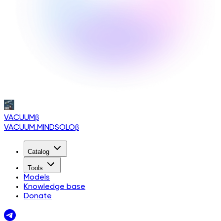
VACUUM
β
VACUUM.MINDSOLO
β
Catalog
Tools
Models
Knowledge base
Donate