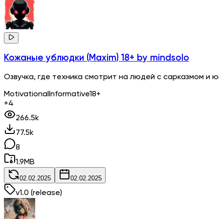
Кожаные ублюдки (Maxim) 18+
by mindsolo
Озвучка, где техника смотрит на людей с сарказмом и 
Motivational
Informative
18+
+4
266.5k
77.5k
8
1.9
MB
02.02.2025
02.02.2025
v
1.0
(release)