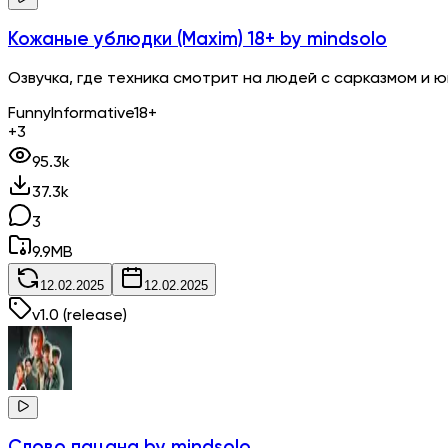
Кожаные ублюдки (Maxim) 18+
by mindsolo
Озвучка, где техника смотрит на людей с сарказмом и
Funny
Informative
18+
+3
95.3k
37.3k
3
9.9
MB
12.02.2025
12.02.2025
v
1.0
(release)