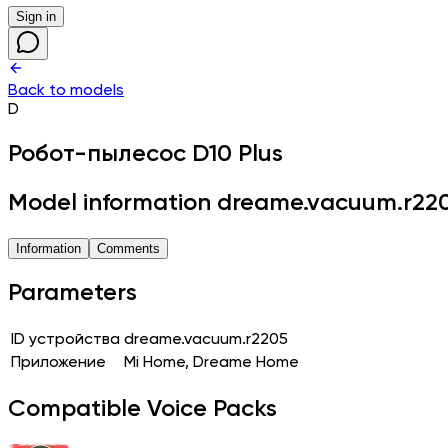
Sign in
Back to models
D
Робот-пылесос
D10 Plus
Model information dreame.vacuum.r22
Information
Comments
Parameters
ID устройства
dreame.vacuum.r2205
Приложение
Mi Home, Dreame Home
Compatible Voice Packs