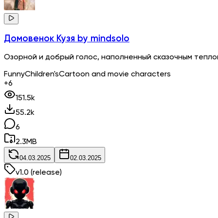
Домовенок Кузя
by mindsolo
Озорной и добрый голос, наполненный сказочным тепл
Funny
Children's
Cartoon and movie characters
+6
151.5k
55.2k
6
2.3
MB
04.03.2025
02.03.2025
v
1.0
(release)