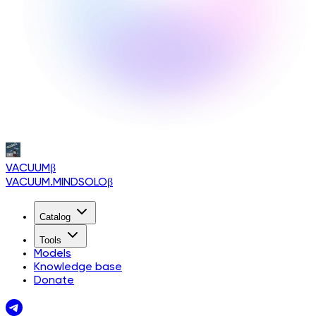
VACUUM
β
VACUUM.MINDSOLO
β
Catalog
Tools
Models
Knowledge base
Donate