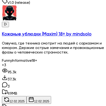
v
1.0
(release)
Кожаные ублюдки (Maxim) 18+
by mindsolo
Озвучка, где техника смотрит на людей с сарказмом и
юмором. Дерзкие острые замечания и провокационные
фразы о человеческих странностях.
Funny
Informative
18+
+3
95.3k
37.3k
3
9.9
MB
12.02.2025
12.02.2025