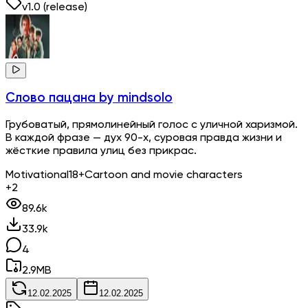
v
1.0
(release)
Слово пацана
by mindsolo
Грубоватый, прямолинейный голос с уличной харизмой.
В каждой фразе — дух 90-х, суровая правда жизни и
жёсткие правила улиц без прикрас.
Motivational
18+
Cartoon and movie characters
+2
89.6k
33.9k
4
2.9
MB
12.02.2025
12.02.2025