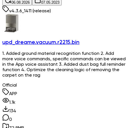
06.08.2026
07.05.2023
v
4.3.6_1411
(release)
upd_dreame.vacuum.r2215.bin
1. Added ground material recognition function 2. Add
more voice commands, specific commands can be viewed
in the App voice assistant 3. Added dust bag full reminder
function 4. Optimize the cleaning logic of removing the
carpet on the rag
Official
APP
1.1k
134
0