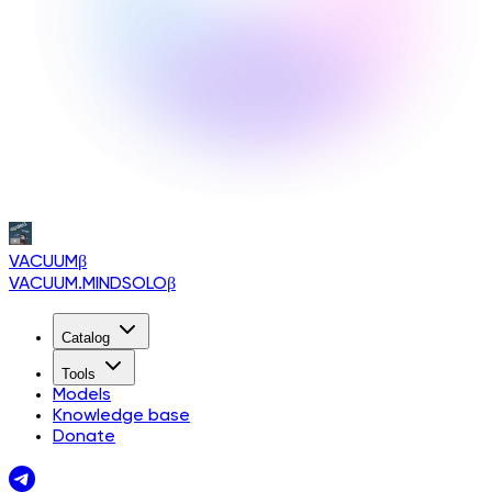
VACUUM
β
VACUUM.MINDSOLO
β
Catalog
Tools
Models
Knowledge base
Donate