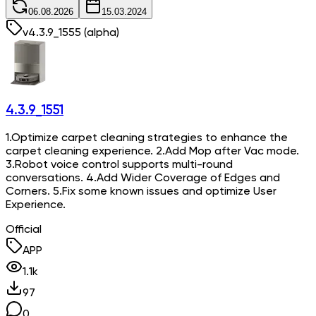
06.08.2026
15.03.2024
v
4.3.9_1555
(alpha)
4.3.9_1551
1.Optimize carpet cleaning strategies to enhance the
carpet cleaning experience. 2.Add Mop after Vac mode.
3.Robot voice control supports multi-round
conversations. 4.Add Wider Coverage of Edges and
Corners. 5.Fix some known issues and optimize User
Experience.
Official
APP
1.1k
97
0