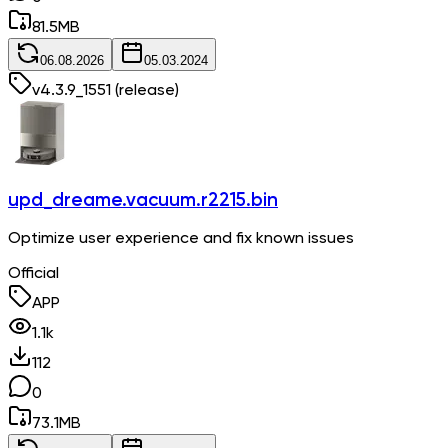
81.5
MB
06.08.2026
05.03.2024
v
4.3.9_1551
(release)
upd_dreame.vacuum.r2215.bin
Optimize user experience and fix known issues
Official
APP
1.1k
112
0
73.1
MB