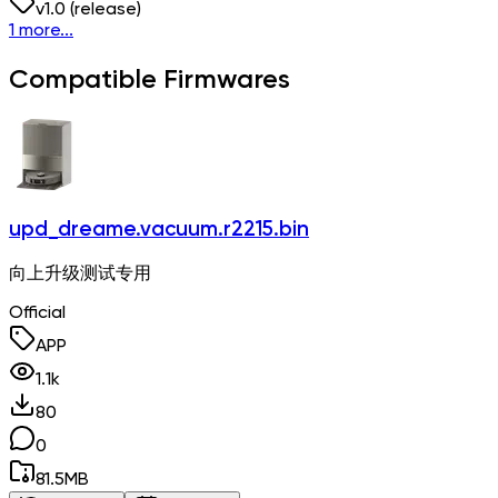
v
1.0
(release)
1 more...
Compatible Firmwares
upd_dreame.vacuum.r2215.bin
向上升级测试专用
Official
APP
1.1k
80
0
81.5
MB