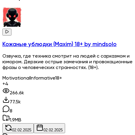
Кожаные ублюдки (Maxim) 18+
by mindsolo
Озвучка, где техника смотрит на людей с сарказмом и
юмором. Дерзкие острые замечания и провокационные
фразы о человеческих странностях. (18+).
Motivational
Informative
18+
+4
266.6k
77.5k
8
1.9
MB
02.02.2025
02.02.2025