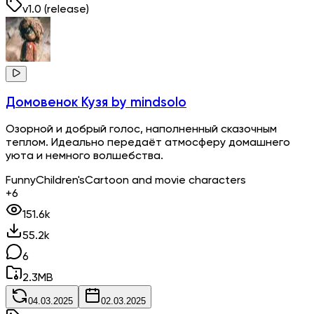
v
1.0
(release)
Домовенок Кузя
by mindsolo
Озорной и добрый голос, наполненный сказочным
теплом. Идеально передаёт атмосферу домашнего
уюта и немного волшебства.
Funny
Children's
Cartoon and movie characters
+6
151.6k
55.2k
6
2.3
MB
04.03.2025
02.03.2025