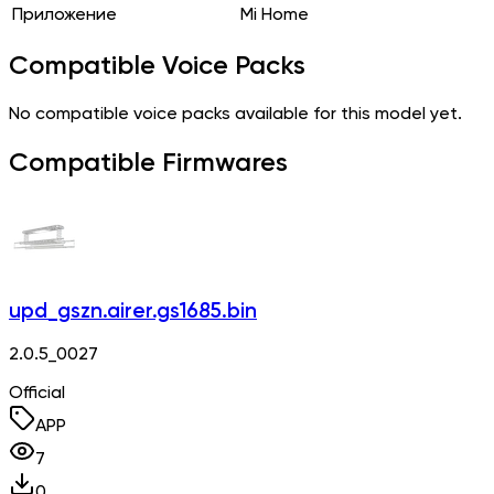
Приложение
Mi Home
Compatible Voice Packs
No compatible voice packs available for this model yet.
Compatible Firmwares
upd_gszn.airer.gs1685.bin
2.0.5_0027
Official
APP
7
0