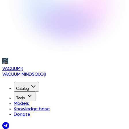
VACUUM
β
VACUUM.MINDSOLO
β
Catalog
Tools
Models
Knowledge base
Donate