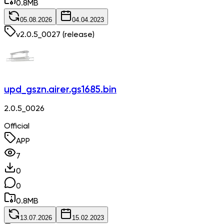
0.8
MB
05.08.2026
04.04.2023
v
2.0.5_0027
(release)
upd_gszn.airer.gs1685.bin
2.0.5_0026
Official
APP
7
0
0
0.8
MB
13.07.2026
15.02.2023