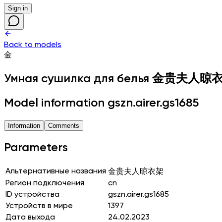
Sign in
Back to models
金
Умная сушилка для белья
金贵夫人晾
Model information gszn.airer.gs1685
Information
Comments
Parameters
Альтернативные названия
金贵夫人晾衣架
Регион подключения
cn
ID устройства
gszn.airer.gs1685
Устройств в мире
1397
Дата выхода
24.02.2023