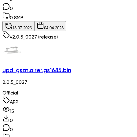
0
0.8
MB
13.07.2026
04.04.2023
v
2.0.5_0027
(release)
upd_gszn.airer.gs1685.bin
2.0.5_0027
Official
APP
15
0
0