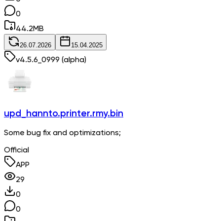
0
44.2
MB
26.07.2026
15.04.2025
v
4.5.6_0999
(alpha)
upd_hannto.printer.rmy.bin
Some bug fix and optimizations;
Official
APP
29
0
0