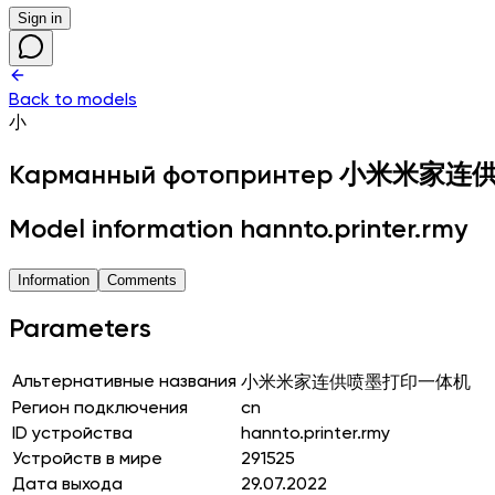
Sign in
Back to models
小
Карманный фотопринтер
小米米家连
Model information hannto.printer.rmy
Information
Comments
Parameters
Альтернативные названия
小米米家连供喷墨打印一体机
Регион подключения
cn
ID устройства
hannto.printer.rmy
Устройств в мире
291525
Дата выхода
29.07.2022