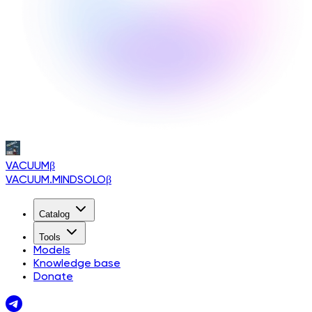
VACUUM
β
VACUUM.MINDSOLO
β
Catalog
Tools
Models
Knowledge base
Donate