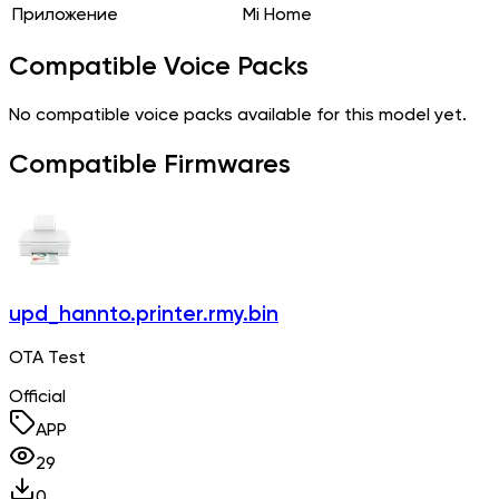
Приложение
Mi Home
Compatible Voice Packs
No compatible voice packs available for this model yet.
Compatible Firmwares
upd_hannto.printer.rmy.bin
OTA Test
Official
APP
29
0