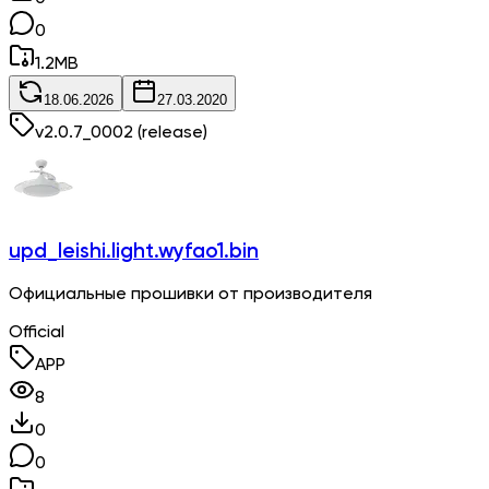
0
1.2
MB
18.06.2026
27.03.2020
v
2.0.7_0002
(release)
upd_leishi.light.wyfao1.bin
Официальные прошивки от производителя
Official
APP
8
0
0