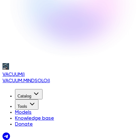
VACUUM
β
VACUUM.MINDSOLO
β
Catalog
Tools
Models
Knowledge base
Donate