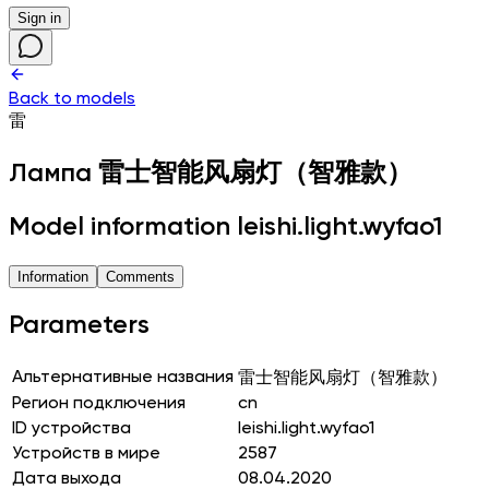
Sign in
Back to models
雷
Лампа
雷士智能风扇灯（智雅款）
Model information leishi.light.wyfao1
Information
Comments
Parameters
Альтернативные названия
雷士智能风扇灯（智雅款）
Регион подключения
cn
ID устройства
leishi.light.wyfao1
Устройств в мире
2587
Дата выхода
08.04.2020