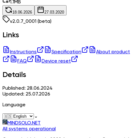
1.1
MB
18.06.2026
27.03.2020
v
2.0.7_0001
(beta)
Links
Instructions
Specification
About product
FAQ
Device reset
Details
Published: 28.06.2024
Updated: 25.07.2026
Language
⌄
MINDSOLO.NET
All systems operational