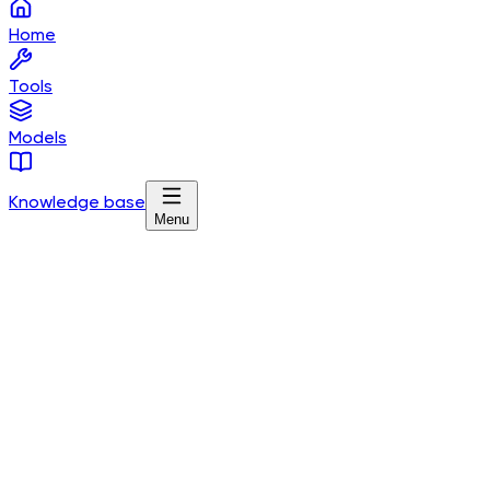
Home
Tools
Models
Knowledge base
Menu