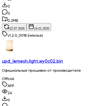
0
0
0.2
MB
22.07.2026
14.01.2020
v
1.2.0_0018
(release)
upd_lemesh.light.wy0c02.bin
Официальные прошивки от производителя
Official
APP
24
0