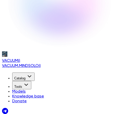
VACUUM
β
VACUUM.MINDSOLO
β
Catalog
Tools
Models
Knowledge base
Donate