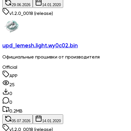
29.06.2026
14.01.2020
v
1.2.0_0018
(release)
upd_lemesh.light.wy0c02.bin
Официальные прошивки от производителя
Official
APP
25
0
0
0.2
MB
05.07.2026
14.01.2020
v
1.2.0_0018
(release)