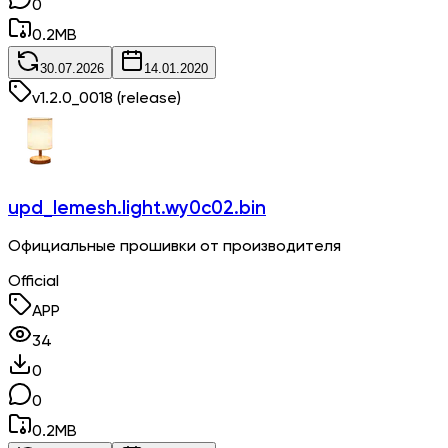
0
0.2
MB
30.07.2026
14.01.2020
v
1.2.0_0018
(release)
upd_lemesh.light.wy0c02.bin
Официальные прошивки от производителя
Official
APP
34
0
0
0.2
MB