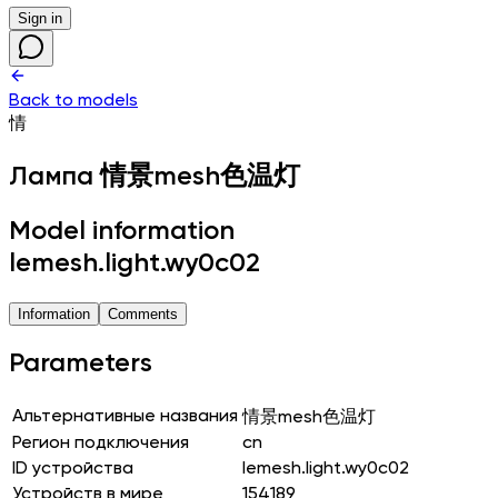
Sign in
Back to models
情
Лампа
情景mesh色温灯
Model information
lemesh.light.wy0c02
Information
Comments
Parameters
Альтернативные названия
情景mesh色温灯
Регион подключения
cn
ID устройства
lemesh.light.wy0c02
Устройств в мире
154189