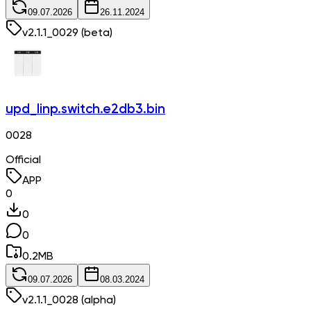
09.07.2026
26.11.2024
v
2.1.1_0029
(beta)
upd_linp.switch.e2db3.bin
0028
Official
APP
0
0
0
0.2
MB
09.07.2026
08.03.2024
v
2.1.1_0028
(alpha)