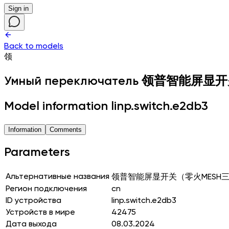
Sign in
Back to models
领
Умный переключатель
领普智能屏显开
Model information linp.switch.e2db3
Information
Comments
Parameters
Альтернативные названия
领普智能屏显开关（零火MESH
Регион подключения
cn
ID устройства
linp.switch.e2db3
Устройств в мире
42475
Дата выхода
08.03.2024