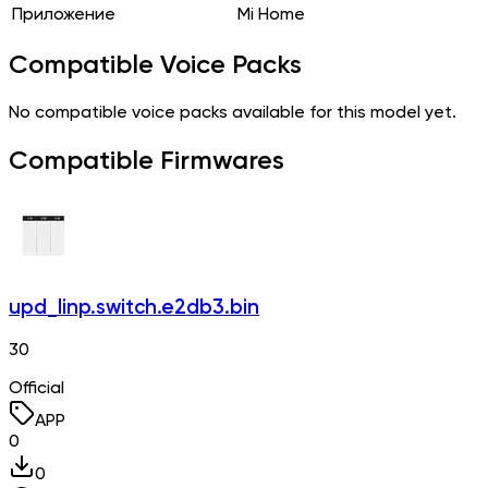
Приложение
Mi Home
Compatible Voice Packs
No compatible voice packs available for this model yet.
Compatible Firmwares
upd_linp.switch.e2db3.bin
30
Official
APP
0
0