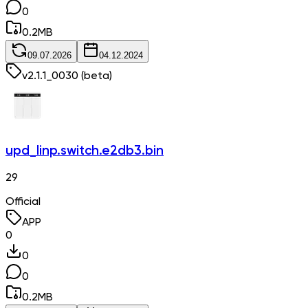
0
0.2
MB
09.07.2026
04.12.2024
v
2.1.1_0030
(beta)
upd_linp.switch.e2db3.bin
29
Official
APP
0
0
0
0.2
MB