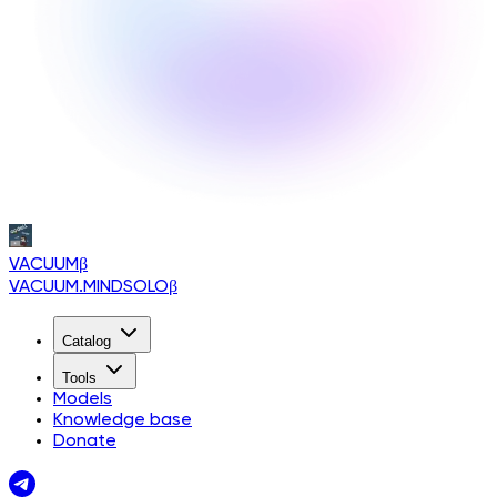
VACUUM
β
VACUUM.MINDSOLO
β
Catalog
Tools
Models
Knowledge base
Donate