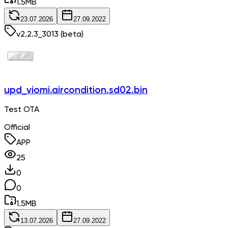
1.5
MB
23.07.2026
27.09.2022
v
2.2.3_3013
(beta)
upd_viomi.aircondition.sd02.bin
Test OTA
Official
APP
25
0
0
1.5
MB
13.07.2026
27.09.2022