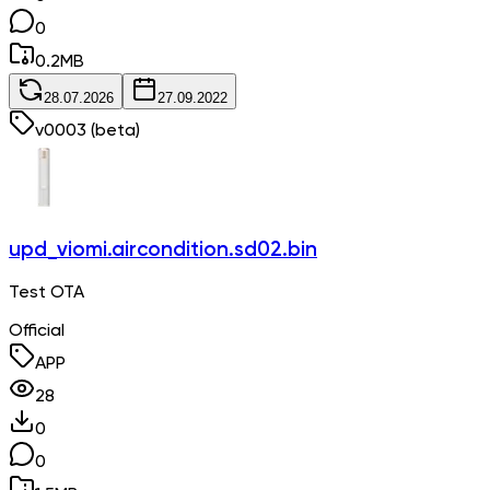
0
0.2
MB
28.07.2026
27.09.2022
v
0003
(beta)
upd_viomi.aircondition.sd02.bin
Test OTA
Official
APP
28
0
0