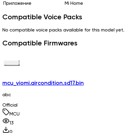
Приложение
Mi Home
Compatible Voice Packs
No compatible voice packs available for this model yet.
Compatible Firmwares
mcu_viomi.aircondition.sd17.bin
abc
Official
MCU
13
0