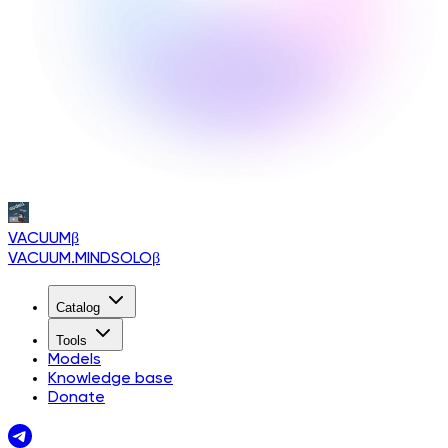
VACUUM
β
VACUUM.MINDSOLO
β
Catalog
Tools
Models
Knowledge base
Donate