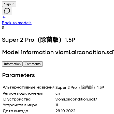
Sign in
Back to models
S
Super 2 Pro（除菌版）1.5P
Model information viomi.aircondition.sd
Information
Comments
Parameters
Альтернативные названия
Super 2 Pro（除菌版）1.5P
Регион подключения
cn
ID устройства
viomi.aircondition.sd17
Устройств в мире
11
Дата выхода
28.10.2022