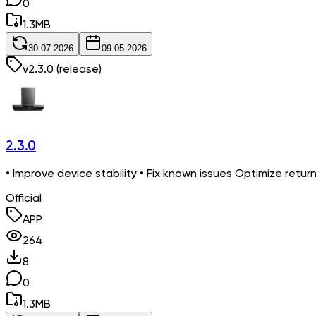
0
1.3
MB
30.07.2026
09.05.2026
v
2.3.0
(release)
2.3.0
• Improve device stability • Fix known issues Optimize retu
Official
APP
264
8
0
1.3
MB