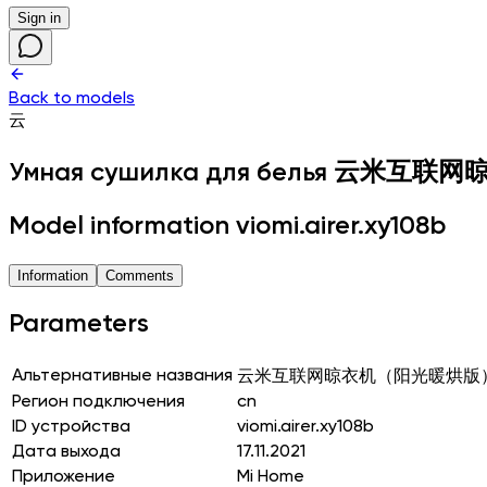
Sign in
Back to models
云
Умная сушилка для белья
云米互联网
Model information viomi.airer.xy108b
Information
Comments
Parameters
Альтернативные названия
云米互联网晾衣机（阳光暖烘版
Регион подключения
cn
ID устройства
viomi.airer.xy108b
Дата выхода
17.11.2021
Приложение
Mi Home