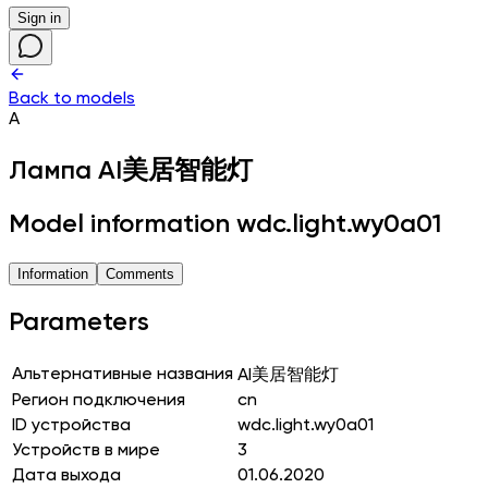
Sign in
Back to models
A
Лампа
AI美居智能灯
Model information wdc.light.wy0a01
Information
Comments
Parameters
Альтернативные названия
AI美居智能灯
Регион подключения
cn
ID устройства
wdc.light.wy0a01
Устройств в мире
3
Дата выхода
01.06.2020