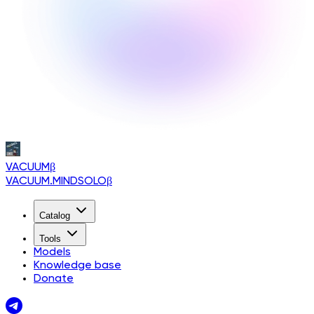
VACUUM
β
VACUUM.MINDSOLO
β
Catalog
Tools
Models
Knowledge base
Donate