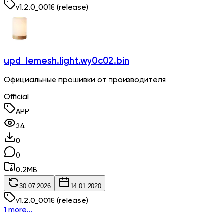
v
1.2.0_0018
(release)
upd_lemesh.light.wy0c02.bin
Официальные прошивки от производителя
Official
APP
24
0
0
0.2
MB
30.07.2026
14.01.2020
v
1.2.0_0018
(release)
1 more...