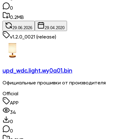
0
0.2
MB
29.06.2026
29.04.2020
v
1.2.0_0021
(release)
upd_wdc.light.wy0a01.bin
Официальные прошивки от производителя
Official
APP
34
0
0