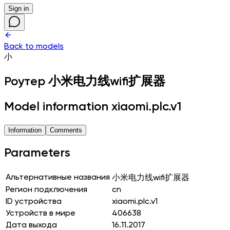
Sign in
Back to models
小
Роутер
小米电力线wifi扩展器
Model information xiaomi.plc.v1
Information
Comments
Parameters
Альтернативные названия
小米电力线wifi扩展器
Регион подключения
cn
ID устройства
xiaomi.plc.v1
Устройств в мире
406638
Дата выхода
16.11.2017