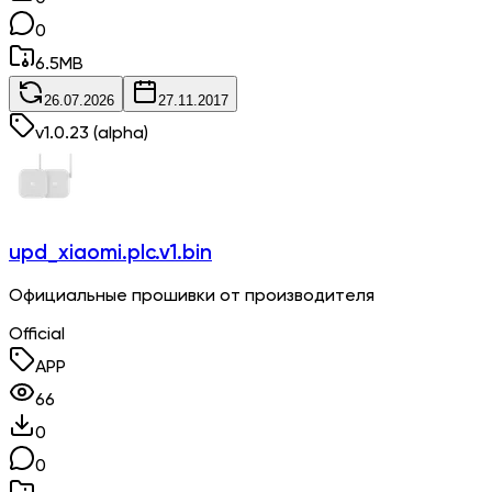
0
6.5
MB
26.07.2026
27.11.2017
v
1.0.23
(alpha)
upd_xiaomi.plc.v1.bin
Официальные прошивки от производителя
Official
APP
66
0
0