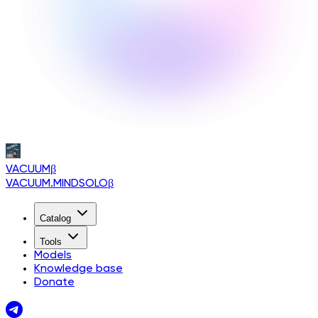
VACUUM
β
VACUUM.MINDSOLO
β
Catalog
Tools
Models
Knowledge base
Donate