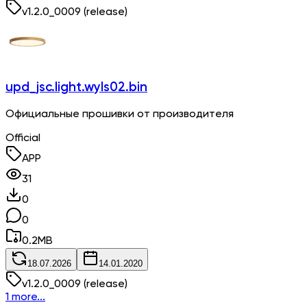
v
1.2.0_0009
(release)
upd_jsc.light.wyls02.bin
Официальные прошивки от производителя
Official
APP
31
0
0
0.2
MB
18.07.2026
14.01.2020
v
1.2.0_0009
(release)
1 more...