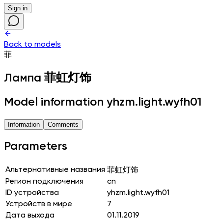
Sign in
Back to models
菲
Лампа
菲虹灯饰
Model information yhzm.light.wyfh01
Information
Comments
Parameters
Альтернативные названия
菲虹灯饰
Регион подключения
cn
ID устройства
yhzm.light.wyfh01
Устройств в мире
7
Дата выхода
01.11.2019