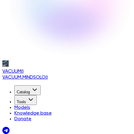
VACUUM
β
VACUUM.MINDSOLO
β
Catalog
Tools
Models
Knowledge base
Donate