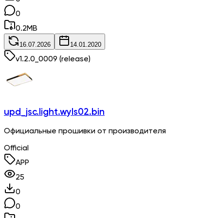
0
0.2
MB
16.07.2026
14.01.2020
v
1.2.0_0009
(release)
upd_jsc.light.wyls02.bin
Официальные прошивки от производителя
Official
APP
25
0
0