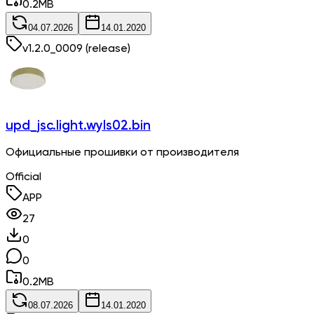
0.2
MB
04.07.2026
14.01.2020
v
1.2.0_0009
(release)
upd_jsc.light.wyls02.bin
Официальные прошивки от производителя
Official
APP
27
0
0
0.2
MB
08.07.2026
14.01.2020