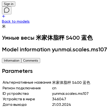
Sign in
Back to models
米
Умные весы
米家体脂秤 S400 蓝色
Model information yunmai.scales.ms107
Information
Comments
Parameters
Альтернативные названия
米家体脂秤 S400 蓝色
Регион подключения
cn
ID устройства
yunmai.scales.ms107
Устройств в мире
346047
Дата выхода
21.03.2024