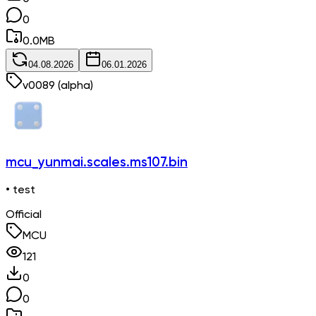
0
0.0
MB
04.08.2026
06.01.2026
v
0089
(alpha)
mcu_yunmai.scales.ms107.bin
• test
Official
MCU
121
0
0