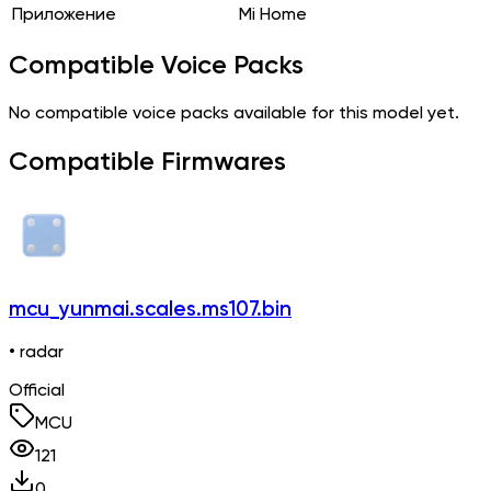
Приложение
Mi Home
Compatible Voice Packs
No compatible voice packs available for this model yet.
Compatible Firmwares
mcu_yunmai.scales.ms107.bin
• radar
Official
MCU
121
0