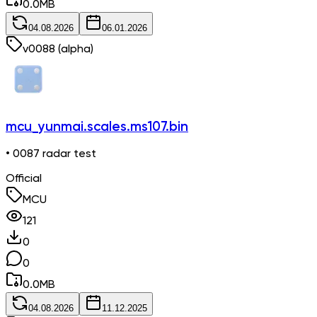
0.0
MB
04.08.2026
06.01.2026
v
0088
(alpha)
mcu_yunmai.scales.ms107.bin
• 0087 radar test
Official
MCU
121
0
0
0.0
MB
04.08.2026
11.12.2025