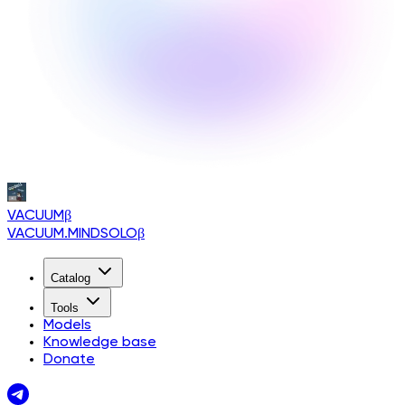
VACUUM
β
VACUUM.MINDSOLO
β
Catalog
Tools
Models
Knowledge base
Donate