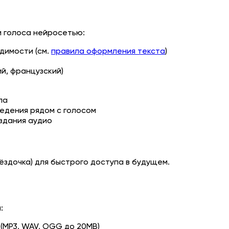
и голоса нейросетью:
димости (см.
правила оформления текста
)
ий, французский)
па
едения рядом с голосом
здания аудио
ёздочка) для быстрого доступа в будущем.
:
(MP3, WAV, OGG до 20MB)