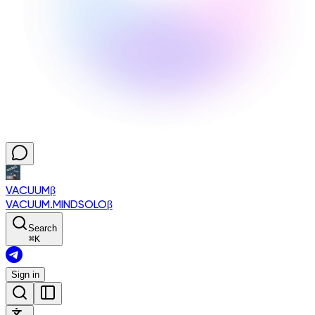
VACUUM
β
VACUUM.MINDSOLO
β
Search
⌘
K
Sign in