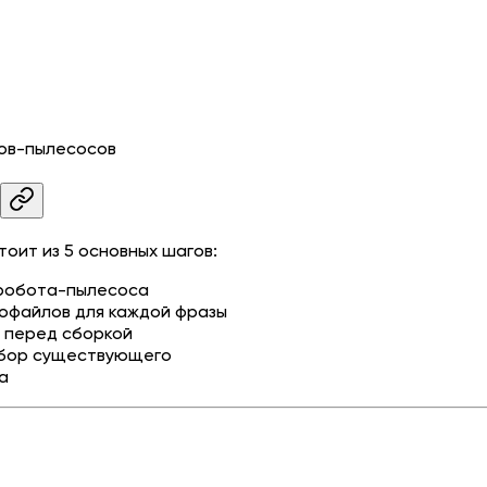
тов-пылесосов
оит из 5 основных шагов:
 робота-пылесоса
иофайлов для каждой фразы
 перед сборкой
ыбор существующего
а