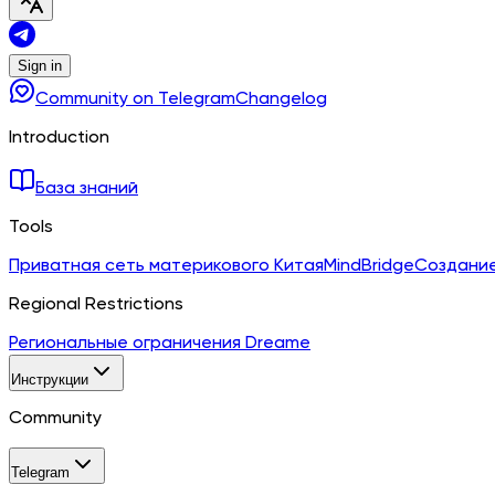
Sign in
Community on Telegram
Changelog
Introduction
База знаний
Tools
Приватная сеть материкового Китая
MindBridge
Создание
Regional Restrictions
Региональные ограничения Dreame
Инструкции
Community
Telegram